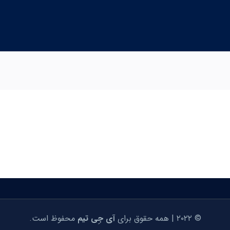
© ۲۰۲۲ | همه حقوق برای
آی جِی تیم
محفوظ است.