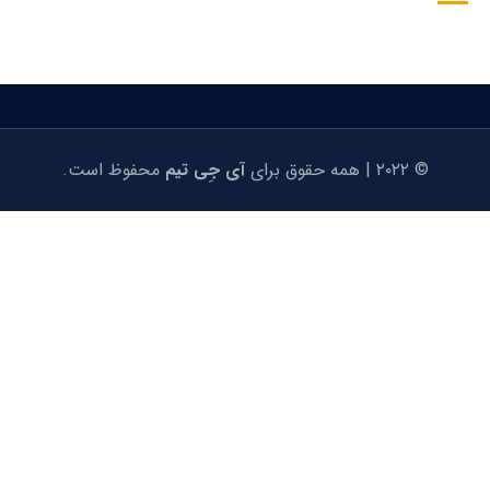
© ۲۰۲۲ | همه حقوق برای
آی جِی تیم
محفوظ است.