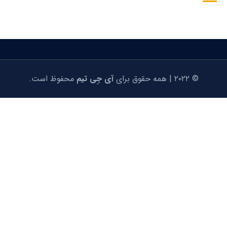
© ۲۰۲۲ | همه حقوق برای
آی جِی تیم
محفوظ است.