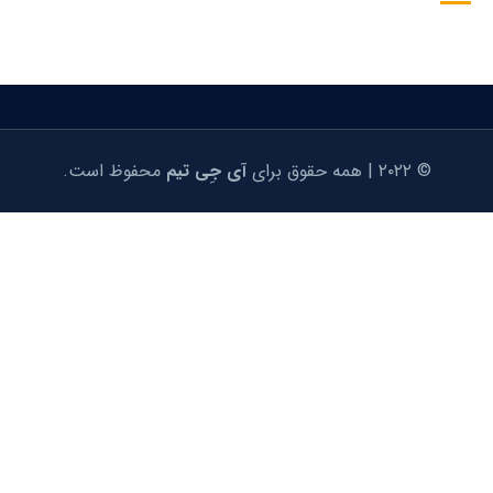
© ۲۰۲۲ | همه حقوق برای
آی جِی تیم
محفوظ است.