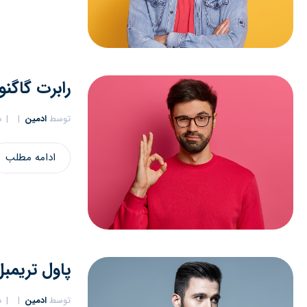
رابرت گاگنو
توسط
ادمین
د
ادامه مطلب
پاول تریمبل
توسط
ادمین
د